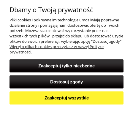
Dbamy o Twoją prywatność
Zakupy
Pliki cookies i pokrewne im technologie umożliwiają poprawne
działanie strony i pomagają nam dostosować ofertę do Twoich
Twoje konto
potrzeb. Możesz zaakceptować wykorzystanie przez nas
wszystkich tych plików i przejść do sklepu lub dostosować użycie
plików do swoich preferencji, wybierając opcję "Dostosuj zgody".
Więcej o plikach cookies przeczytasz w naszej Polityce
prywatności.
Zaakceptuj tylko niezbędne
Dostosuj zgody
Zaakceptuj wszystkie
Pokaż pełną wersję strony
Sklep internetowy Shoper Premium