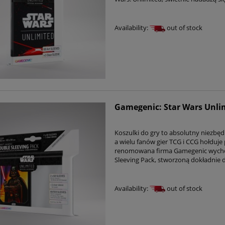
Availability:
out of stock
Gamegenic: Star Wars Unlim
Koszulki do gry to absolutny niezbęd
a wielu fanów gier TCG i CCG hołduje
renomowana firma Gamegenic wychod
Sleeving Pack, stworzoną dokładnie d
Availability:
out of stock