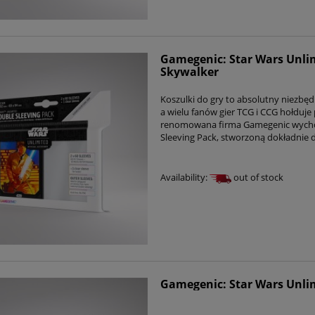
Gamegenic: Star Wars Unlim
Skywalker
Koszulki do gry to absolutny niezbęd
a wielu fanów gier TCG i CCG hołduje
renomowana firma Gamegenic wychod
Sleeving Pack, stworzoną dokładnie d
Availability:
out of stock
Gamegenic: Star Wars Unlim