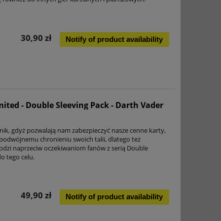
30,90 zł
Notify of product availability
ited - Double Sleeving Pack - Darth Vader
nik, gdyż pozwalają nam zabezpieczyć nasze cenne karty,
 podwójnemu chronieniu swoich talii, dlatego też
zi naprzeciw oczekiwaniom fanów z serią Double
o tego celu.
49,90 zł
Notify of product availability