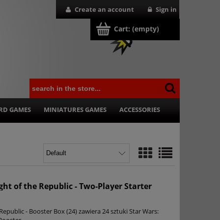
Create an account
Sign in
Cart:
(empty)
RD GAMES
MINIATURES GAMES
ACCESSORIES
ght of the Republic - Two-Player Starter
 Republic - Booster Box (24) zawiera 24 sztuki Star Wars:
 Booster.