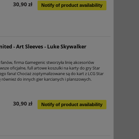
30,90 zł
Notify of product availability
ited - Art Sleeves - Luke Skywalker
anów, firma Gamegenic stworzyła linię akcesoriów
ze oficjalne, full artowe koszulki na karty do gry Star
ego fana! Chociaż zoptymalizowane są do kart z LCG Star
ę również do innych gier karcianych i planszowych.
30,90 zł
Notify of product availability