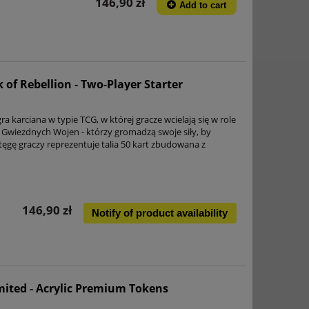
146,90 zł
Add to cart
 of Rebellion - Two-Player Starter
ra karciana w typie TCG, w której gracze wcielają się w role
a Gwiezdnych Wojen - którzy gromadzą swoje siły, by
tęgę graczy reprezentuje talia 50 kart zbudowana z
146,90 zł
Notify of product availability
ited - Acrylic Premium Tokens