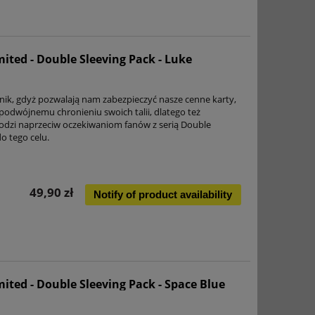
ited - Double Sleeving Pack - Luke
nik, gdyż pozwalają nam zabezpieczyć nasze cenne karty,
 podwójnemu chronieniu swoich talii, dlatego też
zi naprzeciw oczekiwaniom fanów z serią Double
o tego celu.
49,90 zł
Notify of product availability
ited - Double Sleeving Pack - Space Blue