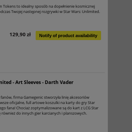
um Tokens to idealny sposób na dopełnienie kosmicznej
czas Twojej następnej rozgrywki w Star Wars: Unlimited.
129,90 zł
Notify of product availability
ted - Art Sleeves - Darth Vader
anów, firma Gamegenic stworzyła linię akcesoriów
ze oficjalne, full artowe koszulki na karty do gry Star
ego fana! Chociaż zoptymalizowane są do kart z LCG Star
ę również do innych gier karcianych i planszowych.