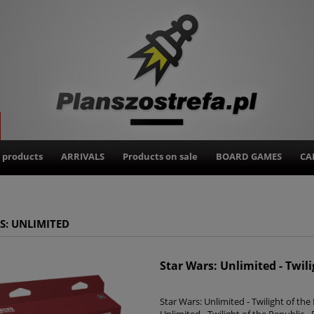
 products
ARRIVALS
Products on sale
BOARD GAMES
CA
S: UNLIMITED
Star Wars: Unlimited - Twili
Star Wars: Unlimited - Twilight of the
Unlimited - Twilight of the Republic -