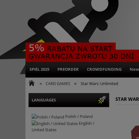
SPIEL 2025
PREORDER
CROWDFUNDING
New
»
»
CARD GAMES
Star Wars: Unlimited
STAR WAR
LANGUAGES
Polish / Poland
English /
United States