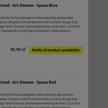
ted - Art Sleeves - Space Blue
anów, firma Gamegenic stworzyła linię akcesoriów
ze oficjalne, full artowe koszulki na karty do gry Star
ego fana! Chociaż zoptymalizowane są do kart z LCG Star
ę również do innych gier karcianych i planszowych.
30,90 zł
Notify of product availability
ted - Art Sleeves - Space Red
anów, firma Gamegenic stworzyła linię akcesoriów
ze oficjalne, full artowe koszulki na karty do gry Star
ego fana! Chociaż zoptymalizowane są do kart z LCG Star
ę również do innych gier karcianych i planszowych.