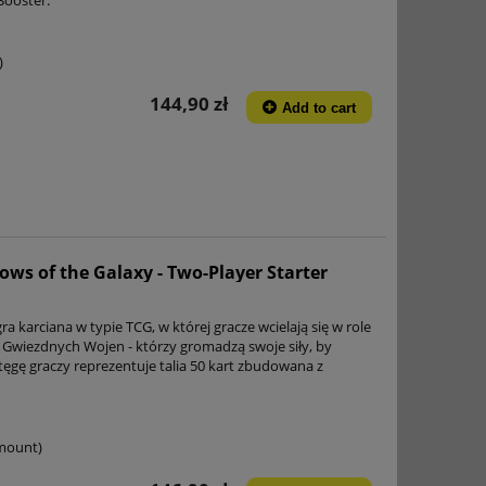
)
144,90 zł
Add to cart
ows of the Galaxy - Two-Player Starter
ra karciana w typie TCG, w której gracze wcielają się w role
a Gwiezdnych Wojen - którzy gromadzą swoje siły, by
tęgę graczy reprezentuje talia 50 kart zbudowana z
amount)