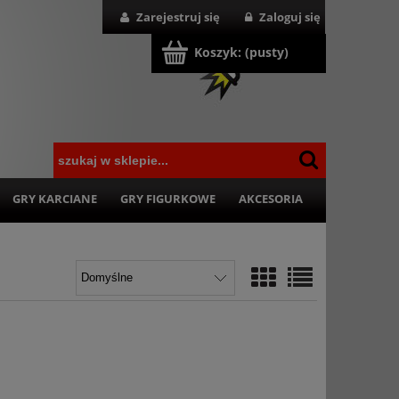
Zarejestruj się
Zaloguj się
Koszyk:
(pusty)
GRY KARCIANE
GRY FIGURKOWE
AKCESORIA