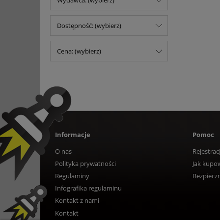
Wydawca: (wybierz)
Dostępność: (wybierz)
Cena: (wybierz)
Informacje
Pomoc
O nas
Rejestrac
Polityka prywatności
Jak kupo
Regulaminy
Bezpiecz
Infografika regulaminu
Kontakt z nami
Kontakt