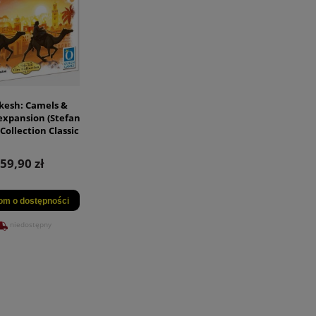
kesh: Camels &
xpansion (Stefan
 Collection Classic
4.1)
59,90 zł
om o dostępności
niedostępny