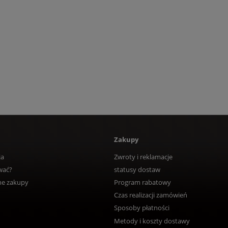
Zakupy
ja
Zwroty i reklamacje
wać?
statusy dostaw
ne zakupy
Program rabatowy
Czas realizacji zamówień
Sposoby płatności
Metody i koszty dostawy