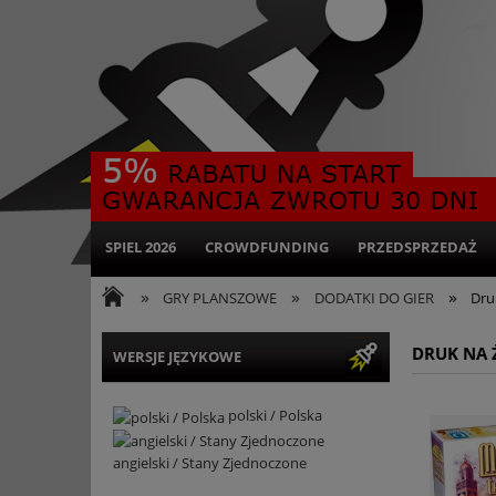
SPIEL 2026
CROWDFUNDING
PRZEDSPRZEDAŻ
»
»
»
GRY PLANSZOWE
DODATKI DO GIER
Dru
DRUK NA 
WERSJE JĘZYKOWE
polski / Polska
angielski / Stany Zjednoczone