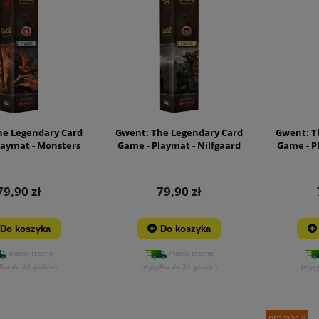
he Legendary Card
Gwent: The Legendary Card
Gwent: T
laymat - Monsters
Game - Playmat - Nilfgaard
Game - P
79,90 zł
79,90 zł
Do koszyka
Do koszyka
mamy trochę
mamy trochę
łka do 24 godzin)
(wysyłka do 24 godzin)
(wysy
promocja