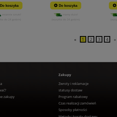
Do koszyka
Do koszyka
ostatnie sztuki!
mamy dużo!
łka do 24 godzin)
(wysyłka do 24 godzin)
(wysy
«
1
2
3
4
»
Zakupy
ja
Zwroty i reklamacje
wać?
statusy dostaw
ne zakupy
Program rabatowy
Czas realizacji zamówień
Sposoby płatności
Metody i koszty dostawy