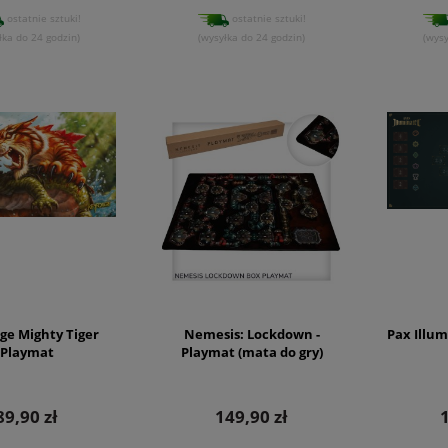
ostatnie sztuki!
ostatnie sztuki!
łka do 24 godzin)
(wysyłka do 24 godzin)
(wysy
ge Mighty Tiger
Nemesis: Lockdown -
Pax Illu
Playmat
Playmat (mata do gry)
89,90 zł
149,90 zł