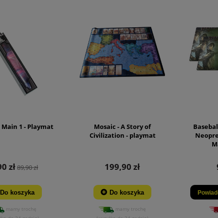
 Main 1 - Playmat
Mosaic - A Story of
Baseball
Civilization - playmat
Neopre
Ma
90 zł
199,90 zł
89,90 zł
Do koszyka
Do koszyka
Powiad
mamy trochę
mamy trochę
łka do 24 godzin)
(wysyłka do 24 godzin)