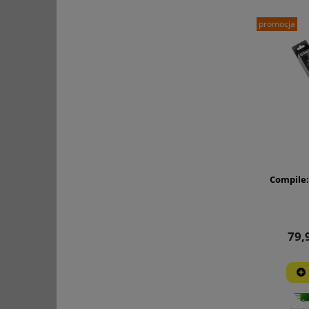
promocja
Compile:
79,
(wysy