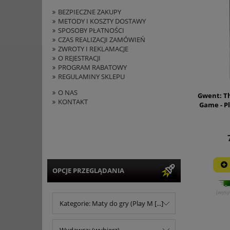
BEZPIECZNE ZAKUPY
METODY I KOSZTY DOSTAWY
SPOSOBY PŁATNOŚCI
CZAS REALIZACJI ZAMÓWIEŃ
ZWROTY I REKLAMACJE
O REJESTRACJI
PROGRAM RABATOWY
REGULAMINY SKLEPU
O NAS
Gwent: T
KONTAKT
Game - P
OPCJE PRZEGLĄDANIA
(wysy
Kategorie: Maty do gry (Play M [...]