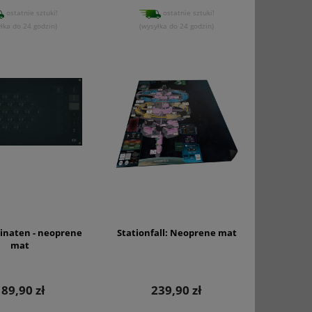
ostatnie sztuki!
ostatnie sztuki!
łka do 24 godzin)
(wysyłka do 24 godzin)
minaten - neoprene
Stationfall: Neoprene mat
mat
189,90 zł
239,90 zł