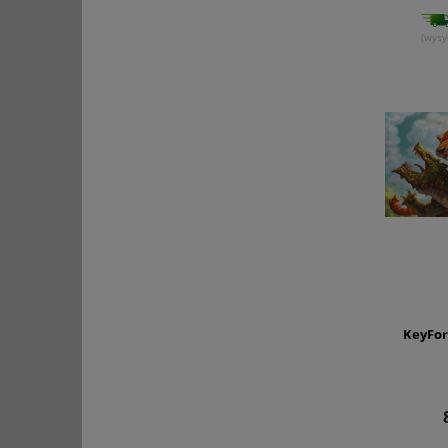
(wysy
KeyFor