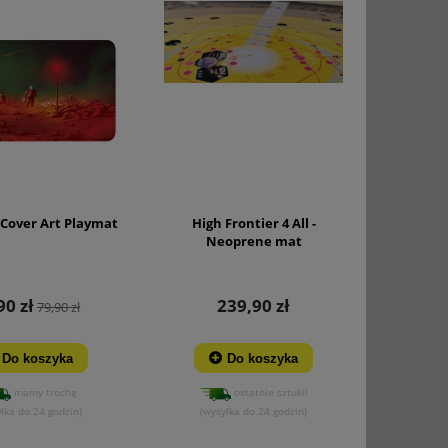
 Cover Art Playmat
High Frontier 4 All -
Neoprene mat
90 zł
239,90 zł
79,90 zł
Do koszyka
Do koszyka
mamy trochę
ostatnie sztuki!
łka do 24 godzin)
(wysyłka do 24 godzin)