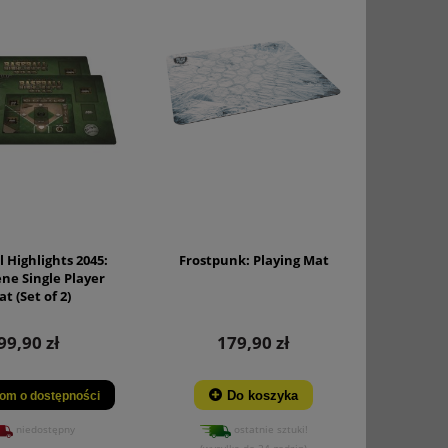
 Highlights 2045:
Frostpunk: Playing Mat
ne Single Player
t (Set of 2)
99,90 zł
179,90 zł
Do koszyka
om o dostępności
niedostępny
ostatnie sztuki!
(wysyłka do 24 godzin)