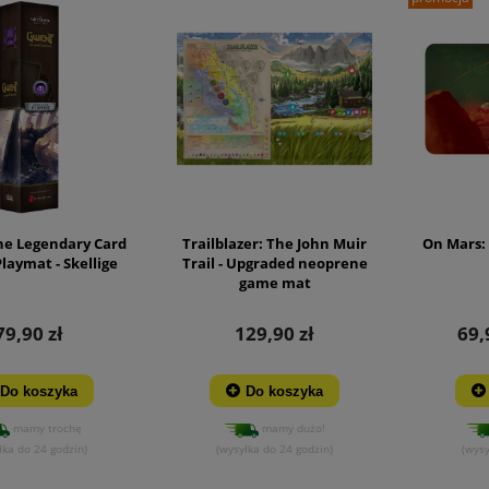
he Legendary Card
Trailblazer: The John Muir
On Mars:
laymat - Skellige
Trail - Upgraded neoprene
game mat
79,90 zł
129,90 zł
69,
Do koszyka
Do koszyka
mamy trochę
mamy dużo!
łka do 24 godzin)
(wysyłka do 24 godzin)
(wysy