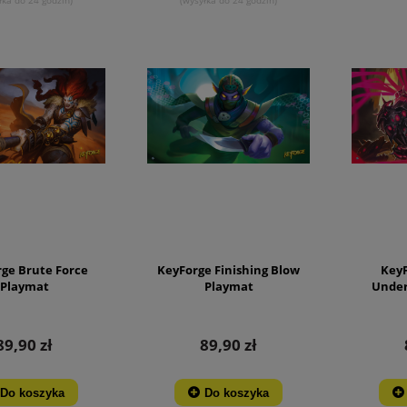
ge Brute Force
KeyForge Finishing Blow
KeyF
Playmat
Playmat
Under
89,90 zł
89,90 zł
Do koszyka
Do koszyka