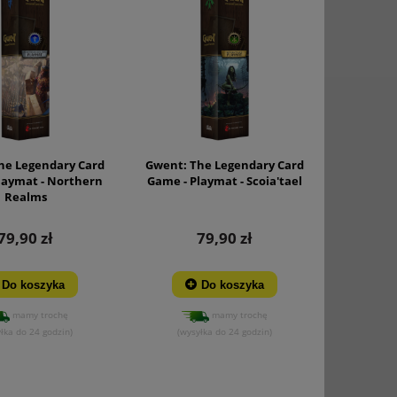
he Legendary Card
Gwent: The Legendary Card
laymat - Northern
Game - Playmat - Scoia'tael
Realms
79,90 zł
79,90 zł
Do koszyka
Do koszyka
mamy trochę
mamy trochę
łka do 24 godzin)
(wysyłka do 24 godzin)