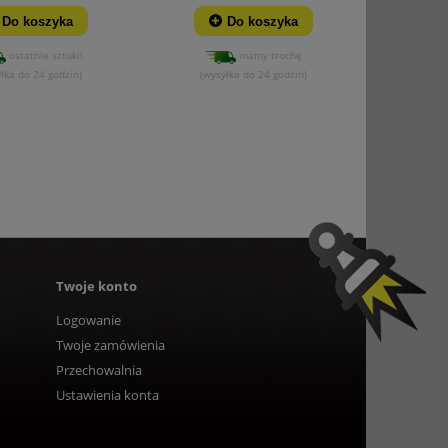
Do koszyka
Do koszyka
ostatnie sztuki!
mamy trochę
łka do 24 godzin)
(wysyłka do 24 godzin)
Twoje konto
Logowanie
Twoje zamówienia
Przechowalnia
Ustawienia konta