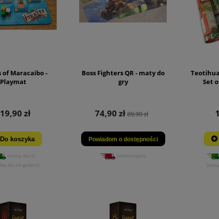
s of Maracaibo -
Boss Fighters QR - maty do
Teotihuac
Playmat
gry
Set o
19,90 zł
74,90 zł
89,90 zł
Do koszyka
Powiadom o dostępności
mamy dużo!
niedostępny
łka do 24 godzin)
(wysy