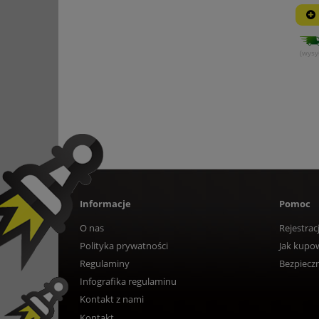
(wysy
Informacje
Pomoc
O nas
Rejestrac
Polityka prywatności
Jak kupo
Regulaminy
Bezpiecz
Infografika regulaminu
Kontakt z nami
Kontakt