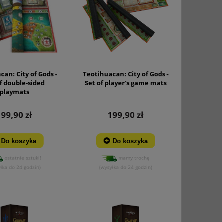
an: City of Gods -
Teotihuacan: City of Gods -
f double-sided
Set of player's game mats
playmats
199,90 zł
199,90 zł
Do koszyka
Do koszyka
ostatnie sztuki!
mamy trochę
łka do 24 godzin)
(wysyłka do 24 godzin)