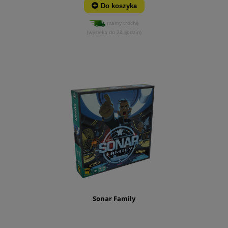
Do koszyka
mamy trochę
(wysyłka do 24 godzin)
Sonar Family