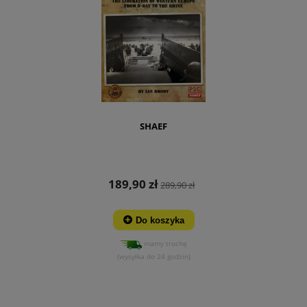
SHAEF
189,90 zł
289,90 zł
Do koszyka
mamy trochę
(wysyłka do 24 godzin)