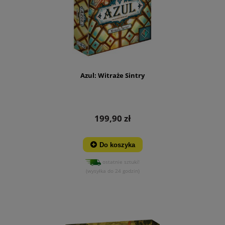
Azul: Witraże Sintry
199,90 zł
Do koszyka
ostatnie sztuki!
(wysyłka do 24 godzin)