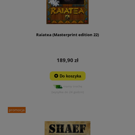
Raiatea (Masterprint edition 22)
189,90 zł
Do koszyka
mamy trochę
(wysyłka do 24 godzin)
promocja