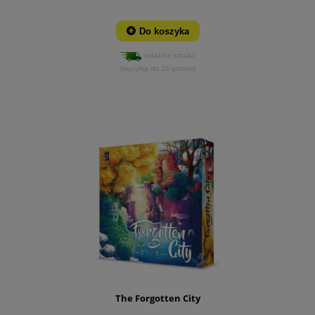
Do koszyka
ostatnie sztuki!
(wysyłka do 24 godzin)
The Forgotten City