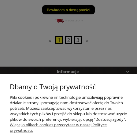
Powiadom o dostępności
niedostępny
«
1
2
3
»
Informacje
Dbamy o Twoją prywatność
Pomoc
Pliki cookies i pokrewne im technologie umożliwiają poprawne
Zakupy
działanie strony i pomagają nam dostosować ofertę do Twoich
potrzeb. Możesz zaakceptować wykorzystanie przez nas
wszystkich tych plików i przejść do sklepu lub dostosować użycie
Twoje konto
plików do swoich preferencji, wybierając opcję "Dostosuj zgody".
Więcej o plikach cookies przeczytasz w naszej Polityce
prywatności.