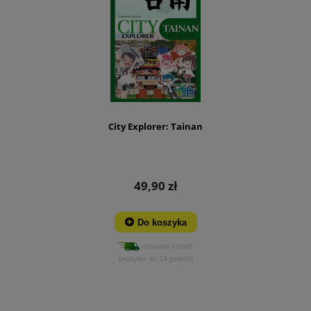
City Explorer: Tainan
49,90 zł
Do koszyka
ostatnie sztuki!
(wysyłka do 24 godzin)