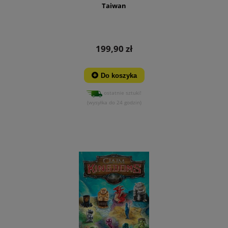
Taiwan
199,90 zł
Do koszyka
ostatnie sztuki!
(wysyłka do 24 godzin)