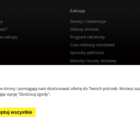
Zakupy
ja
Zwroty i reklamacje
wać?
statusy dostaw
ne zakupy
Program rabatowy
Czas realizacji zamówień
Sposoby płatności
Metody i koszty dostawy
nie strony i pomagają nam dostosować ofertę do Twoich potrzeb. Możesz zaa
jąc opcję "Dostosuj zgody".
ptuj wszystkie