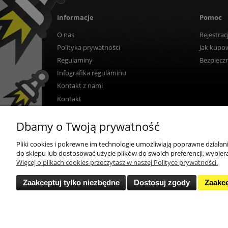
Informacje
Pomoc
O nas
Rejestrac
Polityka prywatności
Jak kupo
Regulaminy
Bezpiecz
Infografika regulaminu
Kontakt z nami
Kontakt
Dbamy o Twoją prywatność
Pliki cookies i pokrewne im technologie umożliwiają poprawne działa
do sklepu lub dostosować użycie plików do swoich preferencji, wybiera
Więcej o plikach cookies przeczytasz w naszej Polityce prywatności.
Zaakceptuj tylko niezbędne
Dostosuj zgody
Zaakce