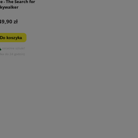
e - The Search for
Skywalker
49,90 zł
Do koszyka
ostatnie sztuki!
łka do 24 godzin)