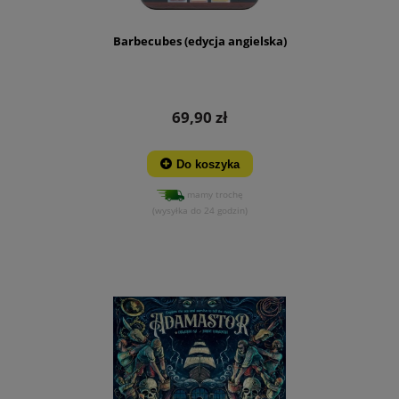
Barbecubes (edycja angielska)
69,90 zł
Do koszyka
mamy trochę
(wysyłka do 24 godzin)