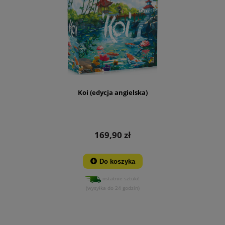
Koi (edycja angielska)
169,90 zł
Do koszyka
ostatnie sztuki!
(wysyłka do 24 godzin)