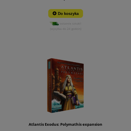
Do koszyka
ostatnie sztuki!
(wysyłka do 24 godzin)
Atlantis Exodus: Polymathís expansion