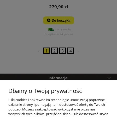
279,90 zł
Do koszyka
mamy trochę
(wysyłka do 24 godzin)
«
1
2
3
4
»
Informacje
Dbamy o Twoją prywatność
Pomoc
Pliki cookies i pokrewne im technologie umożliwiają poprawne
Zakupy
działanie strony i pomagają nam dostosować ofertę do Twoich
potrzeb. Możesz zaakceptować wykorzystanie przez nas
wszystkich tych plików i przejść do sklepu lub dostosować użycie
Twoje konto