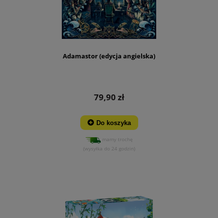
Adamastor (edycja angielska)
79,90 zł
Do koszyka
mamy trochę
(wysyłka do 24 godzin)