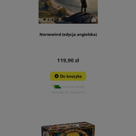
Norsewind (edycja angielska)
119,90 zł
Do koszyka
ostatnie sztuki!
(wysyłka do 24 godzin)