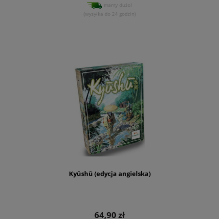
mamy dużo!
(wysyłka do 24 godzin)
Kyūshū (edycja angielska)
64,90 zł