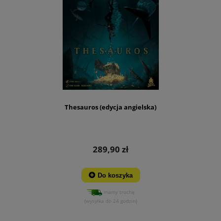
Thesauros (edycja angielska)
289,90 zł
Do koszyka
mamy trochę
(wysyłka do 24 godzin)