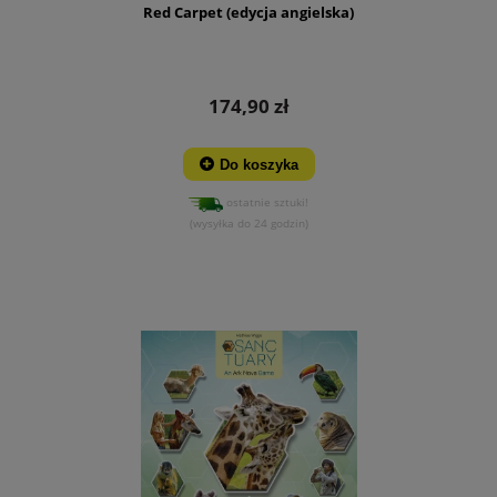
Red Carpet (edycja angielska)
174,90 zł
Do koszyka
ostatnie sztuki!
(wysyłka do 24 godzin)