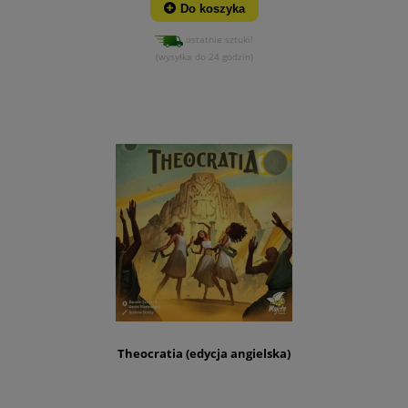
Do koszyka
ostatnie sztuki!
(wysyłka do 24 godzin)
Theocratia (edycja angielska)