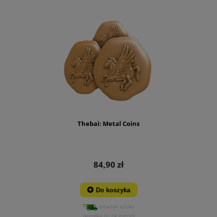
Thebai: Metal Coins
84,90 zł
Do koszyka
ostatnie sztuki!
(wysyłka do 24 godzin)