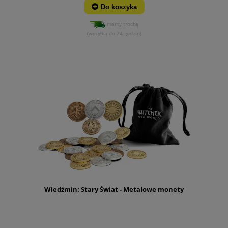
Do koszyka
mamy trochę
(wysyłka do 24 godzin)
Wiedźmin: Stary Świat - Metalowe monety