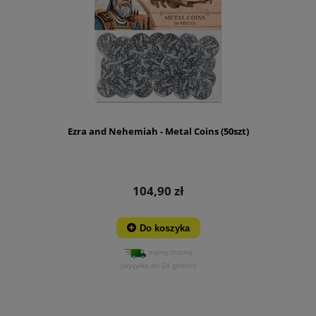
Ezra and Nehemiah - Metal Coins (50szt)
104,90 zł
Do koszyka
mamy trochę
(wysyłka do 24 godzin)