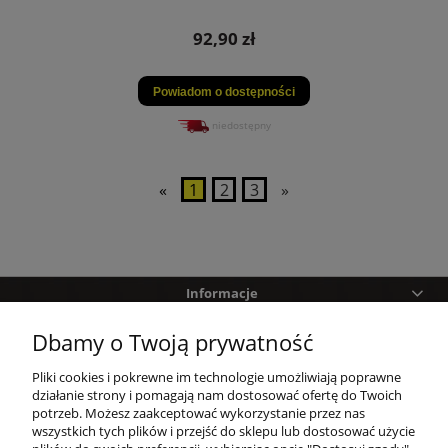
92,90 zł
Powiadom o dostępności
niedostępny
«
1
2
3
»
Informacje
Dbamy o Twoją prywatność
Pomoc
Pliki cookies i pokrewne im technologie umożliwiają poprawne
Zakupy
działanie strony i pomagają nam dostosować ofertę do Twoich
potrzeb. Możesz zaakceptować wykorzystanie przez nas
wszystkich tych plików i przejść do sklepu lub dostosować użycie
Twoje konto