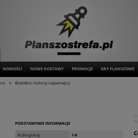
NOWOŚCI
NOWE DOSTAWY
PROMOCJE
GRY PLANSZOWE
»
jne
BrainBox: Koloruj i zapamiętuj
Do
Wy
PODSTAWOWE INFORMACJE
C
liczba graczy
1-8