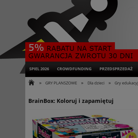
SPIEL 2026
CROWDFUNDING
PRZEDSPRZEDAŻ
»
»
»
GRY PLANSZOWE
Dla dzieci
Gry edukacy
BrainBox: Koloruj i zapamiętuj