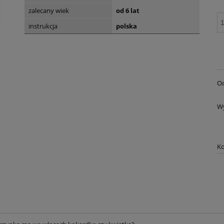
zalecany wiek
od 6 lat
instrukcja
polska
Oc
W
Ko