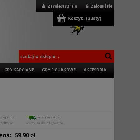
Zarejestruj się
Zaloguj się
Koszyk:
(pusty)
GRY KARCIANE
GRY FIGURKOWE
AKCESORIA
stępność:
ostatnie sztuki!
syłka w:
(wysyłka do 24 godzin)
ena:
59,90 zł