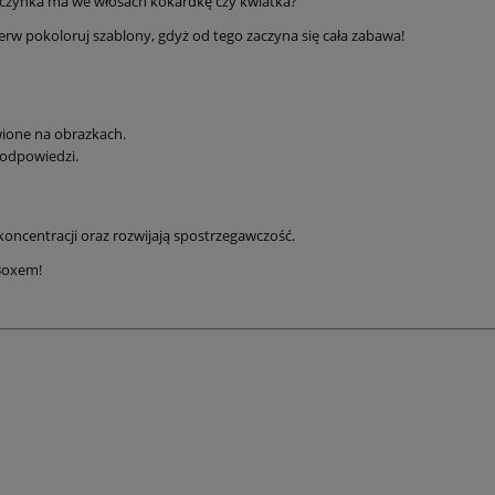
wczynka ma we włosach kokardkę czy kwiatka?
rw pokoloruj szablony, gdyż od tego zaczyna się cała zabawa!
awione na obrazkach.
 odpowiedzi.
oncentracji oraz rozwijają spostrzegawczość.
nBoxem!