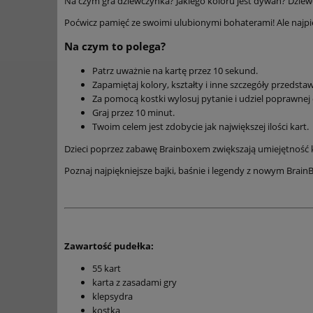
Na czym gra dziewczynka? Jakiego koloru jest dywan? Dzie
Poćwicz pamięć ze swoimi ulubionymi bohaterami! Ale najpie
Na czym to polega?
Patrz uważnie na kartę przez 10 sekund.
Zapamiętaj kolory, kształty i inne szczegóły przedst
Za pomocą kostki wylosuj pytanie i udziel poprawnej
Graj przez 10 minut.
Twoim celem jest zdobycie jak największej ilości kart.
Dzieci poprzez zabawę Brainboxem zwiększają umiejętność k
Poznaj najpiękniejsze bajki, baśnie i legendy z nowym Brai
Zawartość pudełka:
55 kart
karta z zasadami gry
klepsydra
kostka