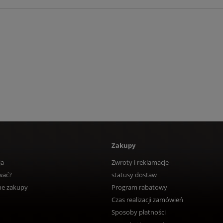
Zakupy
ja
Zwroty i reklamacje
wać?
statusy dostaw
ne zakupy
Program rabatowy
Czas realizacji zamówień
Sposoby płatności