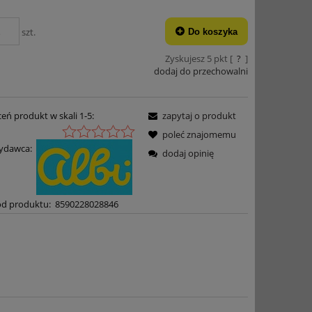
szt.
Do koszyka
Zyskujesz
5
pkt [
?
]
dodaj do przechowalni
eń produkt w skali 1-5:
zapytaj o produkt
poleć znajomemu
ydawca:
dodaj opinię
d produktu:
8590228028846