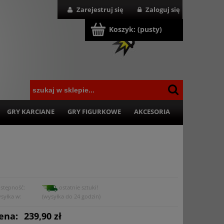
Zarejestruj się
Zaloguj się
Koszyk:
(pusty)
GRY KARCIANE
GRY FIGURKOWE
AKCESORIA
stępność:
ostatnie sztuki!
syłka w:
(wysyłka do 24 godzin)
ena:
239,90 zł