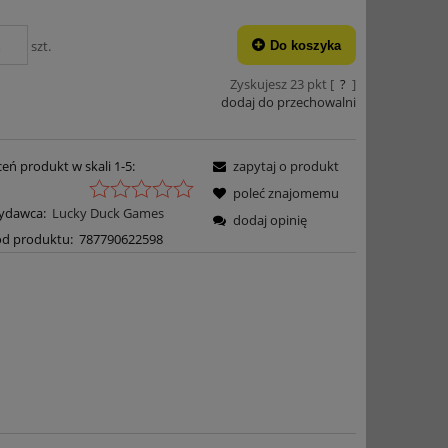
szt.
Do koszyka
Zyskujesz
23
pkt [
?
]
dodaj do przechowalni
eń produkt w skali 1-5:
zapytaj o produkt
poleć znajomemu
ydawca:
Lucky Duck Games
dodaj opinię
d produktu:
787790622598