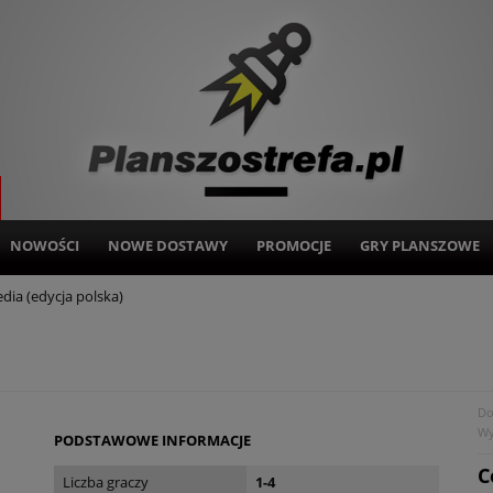
NOWOŚCI
NOWE DOSTAWY
PROMOCJE
GRY PLANSZOWE
dia (edycja polska)
Do
Wy
PODSTAWOWE INFORMACJE
C
Liczba graczy
1-4