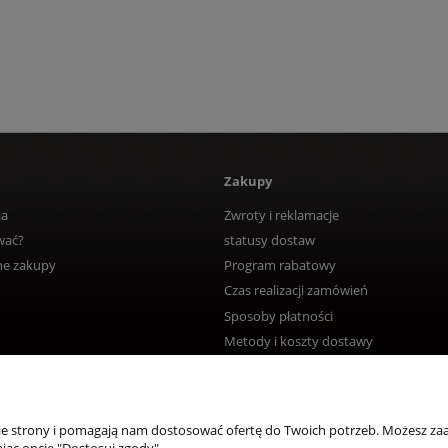
Zakupy
ja
Zwroty i reklamacje
wać?
statusy dostaw
ne zakupy
Program rabatowy
Czas realizacji zamówień
Sposoby płatności
Metody i koszty dostawy
nie strony i pomagają nam dostosować ofertę do Twoich potrzeb. Możesz zaa
jąc opcję "Dostosuj zgody".