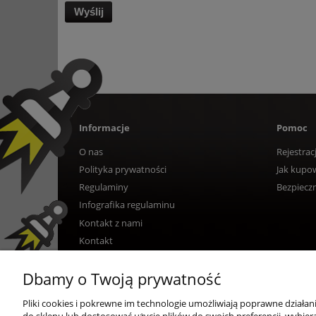
Wyślij
Informacje
Pomoc
O nas
Rejestrac
Polityka prywatności
Jak kupo
Regulaminy
Bezpiecz
Infografika regulaminu
Kontakt z nami
Kontakt
Dbamy o Twoją prywatność
Pliki cookies i pokrewne im technologie umożliwiają poprawne działa
do sklepu lub dostosować użycie plików do swoich preferencji, wybiera