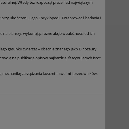
naturalnej. Wtedy też rozpoczął prace nad największym
 przy ukończeniu jego Encyklopedii. Przeprowadź badania i
je na planszy, wykonując różne akcje w zależności od ich
łego gatunku zwierząt – obecnie znanego jako Dinozaury.
wolą na publikację opisów najbardziej fascynujących istot
wą mechanikę zarządzania kośćmi – swoimi i przeciwników,