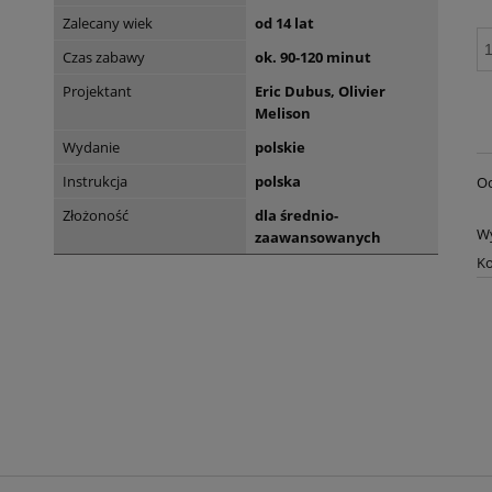
Zalecany wiek
od 14 lat
Czas zabawy
ok. 90-120 minut
Projektant
Eric Dubus, Olivier
Melison
Wydanie
polskie
Instrukcja
polska
Oc
Złożoność
dla średnio-
W
zaawansowanych
Ko