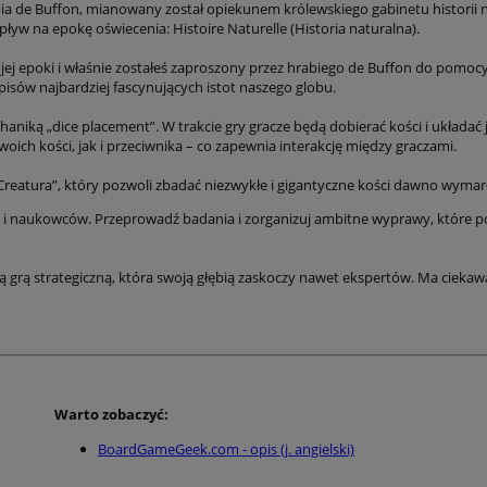
bia de Buffon, mianowany został opiekunem królewskiego gabinetu historii 
yw na epokę oświecenia: Histoire Naturelle (Historia naturalna).
ej epoki i właśnie zostałeś zaproszony przez hrabiego de Buffon do pomocy
isów najbardziej fascynujących istot naszego globu.
aniką „dice placement”. W trakcie gry gracze będą dobierać kości i układać 
oich kości, jak i przeciwnika – co zapewnia interakcję między graczami.
Creatura”, który pozwoli zbadać niezwykłe i gigantyczne kości dawno wymar
 naukowców. Przeprowadź badania i zorganizuj ambitne wyprawy, które poz
ą grą strategiczną, która swoją głębią zaskoczy nawet ekspertów. Ma cieka
Warto zobaczyć:
BoardGameGeek.com - opis (j. angielski)