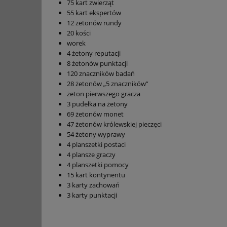
75 kart zwierząt
55 kart ekspertów
12 żetonów rundy
20 kości
worek
4 żetony reputacji
8 żetonów punktacji
120 znaczników badań
28 żetonów „5 znaczników”
żeton pierwszego gracza
3 pudełka na żetony
69 żetonów monet
47 żetonów królewskiej pieczęci
54 żetony wyprawy
4 planszetki postaci
4 plansze graczy
4 planszetki pomocy
15 kart kontynentu
3 karty zachowań
3 karty punktacji