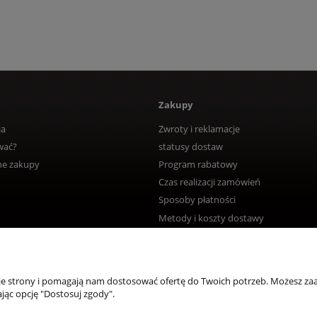
Zakupy
ja
Zwroty i reklamacje
wać?
statusy dostaw
ne zakupy
Program rabatowy
Czas realizacji zamówień
Sposoby płatności
Metody i koszty dostawy
nie strony i pomagają nam dostosować ofertę do Twoich potrzeb. Możesz zaa
jąc opcję "Dostosuj zgody".