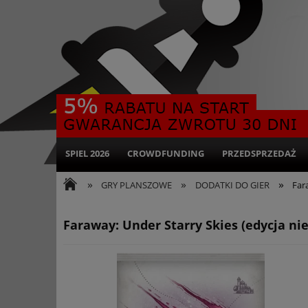
SPIEL 2026
CROWDFUNDING
PRZEDSPRZEDAŻ
»
»
»
GRY PLANSZOWE
DODATKI DO GIER
Far
Faraway: Under Starry Skies (edycja ni