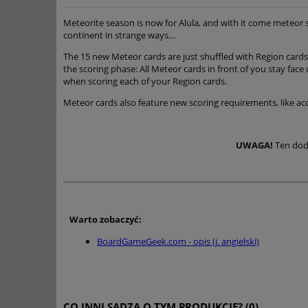
Meteorite season is now for Alula, and with it come meteor s
continent in strange ways…
The 15 new Meteor cards are just shuffled with Region cards
the scoring phase: All Meteor cards in front of you stay face u
when scoring each of your Region cards.
Meteor cards also feature new scoring requirements, like ac
UWAGA!
Ten doda
Warto zobaczyć:
BoardGameGeek.com - opis (j. angielski)
CO INNI SĄDZĄ O TYM PRODUKCIE? (0)