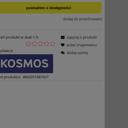
powiadom o dostępności
dodaj do przechowalni
eń produkt w skali 1-5:
zapytaj o produkt
poleć znajomemu
ydawca:
dodaj opinię
d produktu:
4002051687427