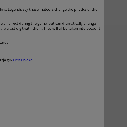
lgrims. Legends say these meteors change the physics of the
ve an effect during the game, but can dramatically change
are a last digit with them. They will all be taken into account
cards.
rsja gry
Hen Daleko