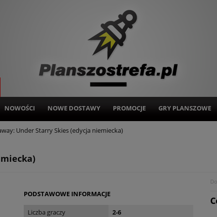
NOWOŚCI
NOWE DOSTAWY
PROMOCJE
GRY PLANSZOWE
away: Under Starry Skies (edycja niemiecka)
emiecka)
Do
PODSTAWOWE INFORMACJE
C
Liczba graczy
2-6