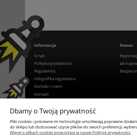
Informacje
Pomoc
O nas
Rejestrac
Polityka prywatności
Jak kupo
Regulaminy
Bezpiecz
Infografika regulaminu
Kontakt z nami
Kontakt
Dbamy o Twoją prywatność
Pliki cookies i pokrewne im technologie umożliwiają poprawne działa
do sklepu lub dostosować użycie plików do swoich preferencji, wybiera
Więcej o plikach cookies przeczytasz w naszej Polityce prywatności.