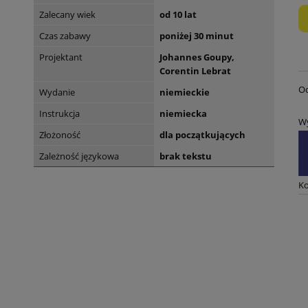
Zalecany wiek
od 10 lat
Czas zabawy
poniżej 30 minut
Projektant
Johannes Goupy,
Corentin Lebrat
Oc
Wydanie
niemieckie
Instrukcja
niemiecka
W
Złożoność
dla początkujących
Zależność językowa
brak tekstu
Ko