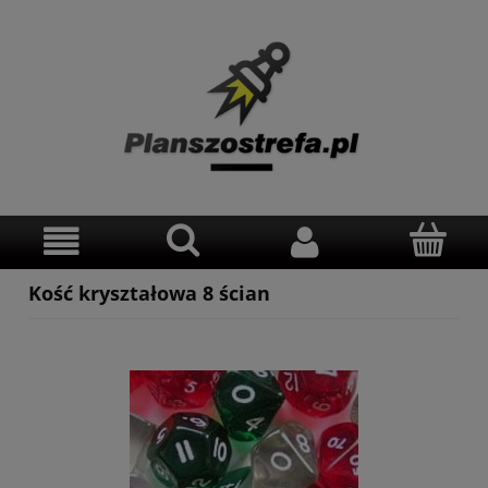
Kość kryształowa 8 ścian