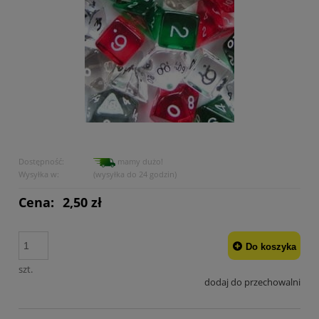
Dostępność:
mamy dużo!
Wysyłka w:
(wysyłka do 24 godzin)
Cena:
2,50 zł
Do koszyka
szt.
dodaj do przechowalni