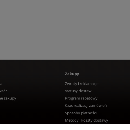
Zakupy
ja
Zwroty i reklamacje
wać?
statusy dostaw
ne zakupy
Program rabatowy
Czas realizacji zamówień
Sposoby płatności
Metody i koszty dostawy