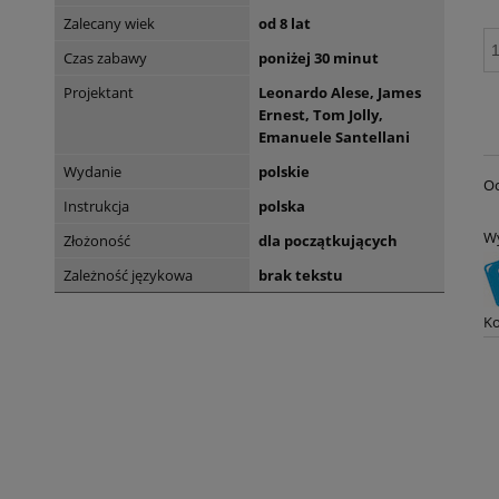
Zalecany wiek
od 8 lat
Czas zabawy
poniżej 30 minut
Projektant
Leonardo Alese, James
Ernest, Tom Jolly,
Emanuele Santellani
Wydanie
polskie
Oc
Instrukcja
polska
W
Złożoność
dla początkujących
Zależność językowa
brak tekstu
Ko