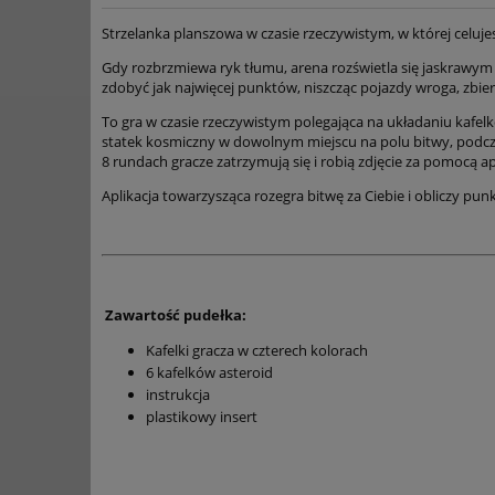
Strzelanka planszowa w czasie rzeczywistym, w której celujes
Gdy rozbrzmiewa ryk tłumu, arena rozświetla się jaskrawym b
zdobyć jak najwięcej punktów, niszcząc pojazdy wroga, zbier
To gra w czasie rzeczywistym polegająca na układaniu kafel
statek kosmiczny w dowolnym miejscu na polu bitwy, podczas
8 rundach gracze zatrzymują się i robią zdjęcie za pomocą ap
Aplikacja towarzysząca rozegra bitwę za Ciebie i obliczy pu
Zawartość pudełka:
Kafelki gracza w czterech kolorach
6 kafelków asteroid
instrukcja
plastikowy insert