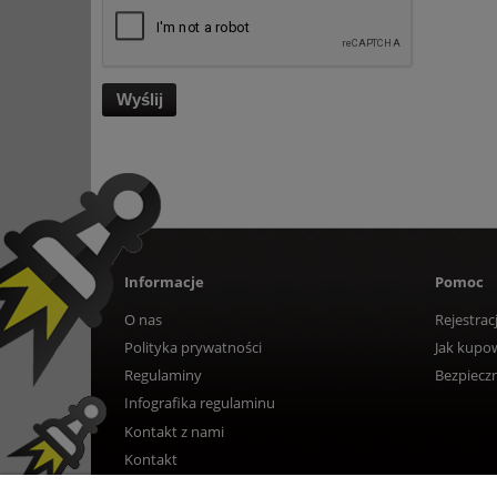
Wyślij
Informacje
Pomoc
O nas
Rejestrac
Polityka prywatności
Jak kupo
Regulaminy
Bezpiecz
Infografika regulaminu
Kontakt z nami
Kontakt