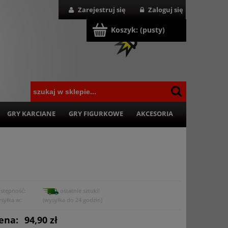
Zarejestruj się
Zaloguj się
Koszyk:
(pusty)
GRY KARCIANE
GRY FIGURKOWE
AKCESORIA
stępność:
ostatnie sztuki!
syłka w:
(wysyłka do 24 godzin)
ena:
94,90 zł