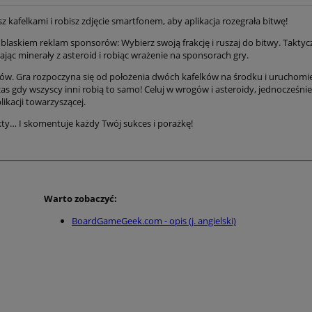
z kafelkami i robisz zdjęcie smartfonem, aby aplikacja rozegrała bitwę!
laskiem reklam sponsorów: Wybierz swoją frakcję i ruszaj do bitwy. Taktyczn
ając minerały z asteroid i robiąc wrażenie na sponsorach gry.
ków. Gra rozpoczyna się od położenia dwóch kafelków na środku i uruchomie
 gdy wszyscy inni robią to samo! Celuj w wrogów i asteroidy, jednocześnie 
likacji towarzyszącej.
nkty… I skomentuje każdy Twój sukces i porażkę!
Warto zobaczyć:
BoardGameGeek.com - opis (j. angielski)