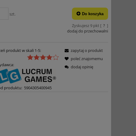
szt.
Do koszyka
Zyskujesz
9
pkt [
?
]
dodaj do przechowalni
eń produkt w skali 1-5:
zapytaj o produkt
poleć znajomemu
ydawca:
dodaj opinię
d produktu:
5904305400945