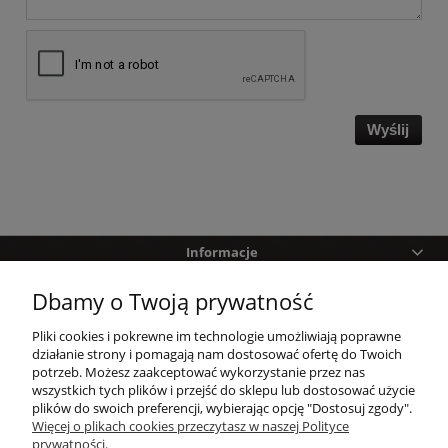
Wyślij
Informacje
Dbamy o Twoją prywatność
Pomoc
Pliki cookies i pokrewne im technologie umożliwiają poprawne
Zakupy
działanie strony i pomagają nam dostosować ofertę do Twoich
potrzeb. Możesz zaakceptować wykorzystanie przez nas
wszystkich tych plików i przejść do sklepu lub dostosować użycie
Twoje konto
plików do swoich preferencji, wybierając opcję "Dostosuj zgody".
Więcej o plikach cookies przeczytasz w naszej Polityce
prywatności.