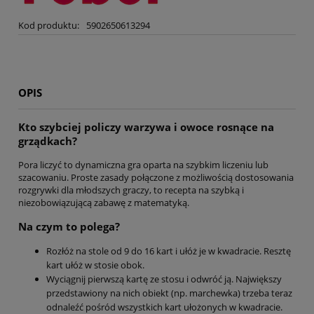
Kod produktu:
5902650613294
OPIS
Kto szybciej policzy warzywa i owoce rosnące na
grządkach?
Pora liczyć to dynamiczna gra oparta na szybkim liczeniu lub
szacowaniu. Proste zasady połączone z możliwością dostosowania
rozgrywki dla młodszych graczy, to recepta na szybką i
niezobowiązującą zabawę z matematyką.
Na czym to polega?
Rozłóż na stole od 9 do 16 kart i ułóż je w kwadracie. Resztę
kart ułóż w stosie obok.
Wyciągnij pierwszą kartę ze stosu i odwróć ją. Największy
przedstawiony na nich obiekt (np. marchewka) trzeba teraz
odnaleźć pośród wszystkich kart ułożonych w kwadracie.