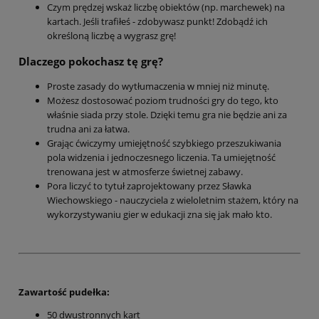
Czym prędzej wskaż liczbę obiektów (np. marchewek) na
kartach. Jeśli trafiłeś - zdobywasz punkt! Zdobądź ich
określoną liczbę a wygrasz grę!
Dlaczego pokochasz tę grę?
Proste zasady do wytłumaczenia w mniej niż minutę.
Możesz dostosować poziom trudności gry do tego, kto
właśnie siada przy stole. Dzięki temu gra nie będzie ani za
trudna ani za łatwa.
Grając ćwiczymy umiejętność szybkiego przeszukiwania
pola widzenia i jednoczesnego liczenia. Ta umiejętność
trenowana jest w atmosferze świetnej zabawy.
Pora liczyć to tytuł zaprojektowany przez Sławka
Wiechowskiego - nauczyciela z wieloletnim stażem, który na
wykorzystywaniu gier w edukacji zna się jak mało kto.
Zawartość pudełka:
50 dwustronnych kart