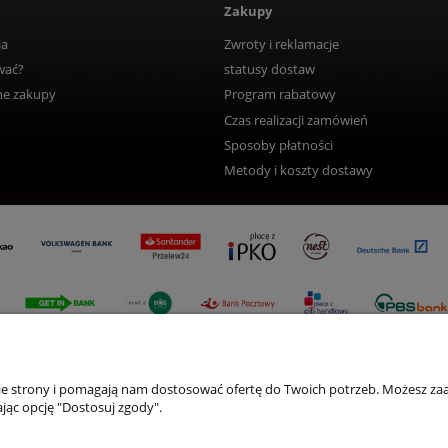
Zakupy
ja
Zwroty i reklamacje
wać?
statusy dostaw
ne zakupy
Program rabatowy
Czas realizacji zamówień
Sposoby płatności
Metody i koszty dostawy
nie strony i pomagają nam dostosować ofertę do Twoich potrzeb. Możesz zaa
jąc opcję "Dostosuj zgody".
Sklep internetowy Shoper Premium