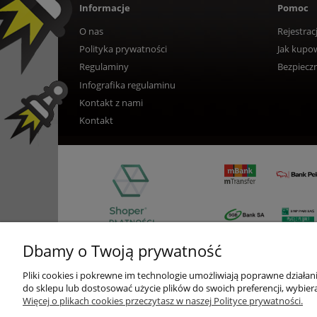
Informacje
Pomoc
O nas
Rejestrac
Polityka prywatności
Jak kupo
Regulaminy
Bezpiecz
Infografika regulaminu
Kontakt z nami
Kontakt
Dbamy o Twoją prywatność
Pliki cookies i pokrewne im technologie umożliwiają poprawne działa
do sklepu lub dostosować użycie plików do swoich preferencji, wybiera
Więcej o plikach cookies przeczytasz w naszej Polityce prywatności.