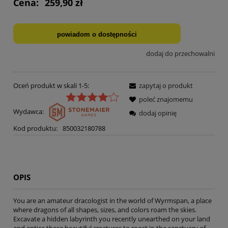
Cena:
259,90 zł
powiadom o dostępności
dodaj do przechowalni
Oceń produkt w skali 1-5:
zapytaj o produkt
poleć znajomemu
Wydawca:
dodaj opinię
Kod produktu:
850032180788
OPIS
You are an amateur dracologist in the world of Wyrmspan, a place
where dragons of all shapes, sizes, and colors roam the skies.
Excavate a hidden labyrinth you recently unearthed on your land
and entice these beautiful creatures to roost in the sanctuary of