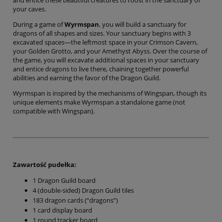
your caves.
During a game of
Wyrmspan
, you will build a sanctuary for
dragons of all shapes and sizes. Your sanctuary begins with 3
excavated spaces—the leftmost space in your Crimson Cavern,
your Golden Grotto, and your Amethyst Abyss. Over the course of
the game, you will excavate additional spaces in your sanctuary
and entice dragons to live there, chaining together powerful
abilities and earning the favor of the Dragon Guild.
Wyrmspan is inspired by the mechanisms of Wingspan, though its
unique elements make Wyrmspan a standalone game (not
compatible with Wingspan).
Zawartość pudełka:
1 Dragon Guild board
4 (double-sided) Dragon Guild tiles
183 dragon cards (“dragons”)
1 card display board
1 round tracker board