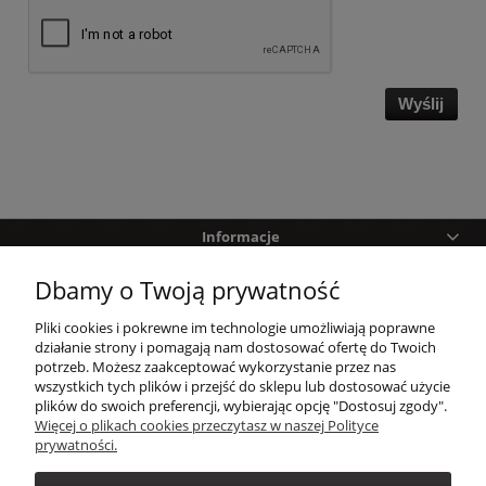
Wyślij
Informacje
Dbamy o Twoją prywatność
Pomoc
Pliki cookies i pokrewne im technologie umożliwiają poprawne
Zakupy
działanie strony i pomagają nam dostosować ofertę do Twoich
potrzeb. Możesz zaakceptować wykorzystanie przez nas
wszystkich tych plików i przejść do sklepu lub dostosować użycie
Twoje konto
plików do swoich preferencji, wybierając opcję "Dostosuj zgody".
Więcej o plikach cookies przeczytasz w naszej Polityce
prywatności.