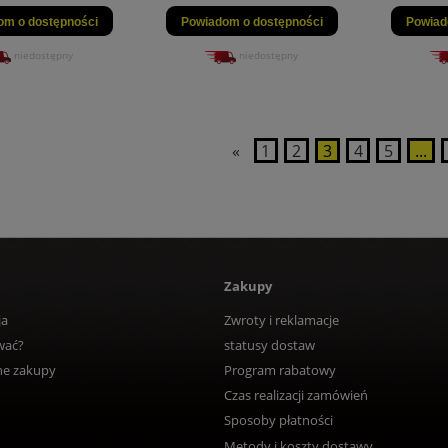
om o dostępności
Powiadom o dostępności
Powiad
niedostępny
niedostępny
«
1
2
3
4
5
...
Zakupy
ja
Zwroty i reklamacje
wać?
statusy dostaw
ne zakupy
Program rabatowy
Czas realizacji zamówień
Sposoby płatności
Metody i koszty dostawy