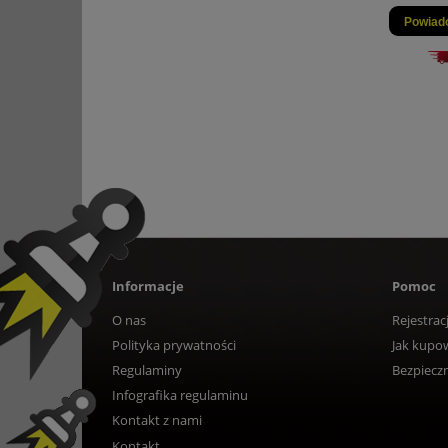
Powiad
Informacje
Pomoc
O nas
Rejestrac
Polityka prywatności
Jak kupo
Regulaminy
Bezpiecz
Infografika regulaminu
Kontakt z nami
Kontakt