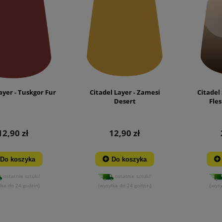
ayer - Tuskgor Fur
Citadel Layer - Zamesi
Citadel
Desert
Fle
12,90 zł
12,90 zł
Do koszyka
Do koszyka
ostatnie sztuki!
ostatnie sztuki!
łka do 24 godzin)
(wysyłka do 24 godzin)
(wysy