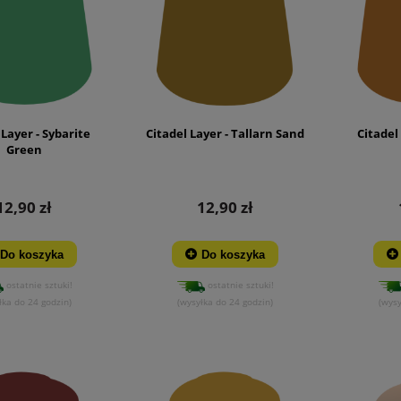
 Layer - Sybarite
Citadel Layer - Tallarn Sand
Citadel
Green
12,90 zł
12,90 zł
Do koszyka
Do koszyka
ostatnie sztuki!
ostatnie sztuki!
łka do 24 godzin)
(wysyłka do 24 godzin)
(wysy