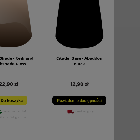
 Shade - Reikland
Citadel Base - Abaddon
shshade Gloss
Black
22,90 zł
12,90 zł
Do koszyka
Powiadom o dostępności
ostatnie sztuki!
niedostępny
łka do 24 godzin)