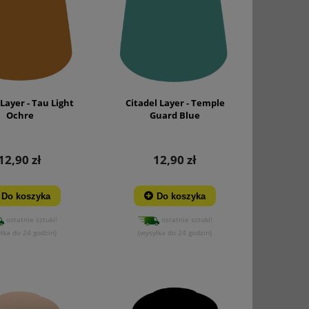
 Layer - Tau Light
Citadel Layer - Temple
Ochre
Guard Blue
12,90 zł
12,90 zł
Do koszyka
Do koszyka
ostatnie sztuki!
ostatnie sztuki!
łka do 24 godzin)
(wysyłka do 24 godzin)