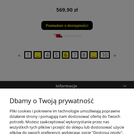
569,90 zł
Powiadom o dostępności
niedostępny
«
1
...
4
5
6
7
8
...
10
»
Informacje
Dbamy o Twoją prywatność
Pomoc
Pliki cookies i pokrewne im technologie umożliwiają poprawne
Zakupy
działanie strony i pomagają nam dostosować ofertę do Twoich
potrzeb. Możesz zaakceptować wykorzystanie przez nas
wszystkich tych plików i przejść do sklepu lub dostosować użycie
Twoje konto
plików do swoich preferencji, wybierając opcję "Dostosuj zgody".