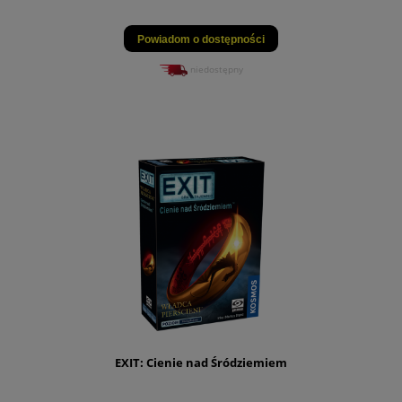
Powiadom o dostępności
niedostępny
EXIT: Cienie nad Śródziemiem