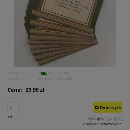
Dostępność:
ostatnie sztuki!
Wysyłka w:
(wysyłka do 24 godzin)
Cena:
29,90 zł
Do koszyka
szt.
Zyskujesz
2
pkt [
?
]
dodaj do przechowalni