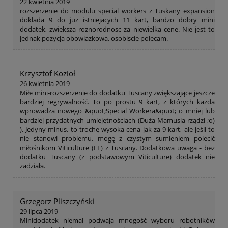
22 kwietnia 2019
rozszerzenie do modulu special workers z Tuskany expansion
doklada 9 do juz istniejacych 11 kart, bardzo dobry mini
dodatek, zwieksza roznorodnosc za niewielka cene. Nie jest to
jednak pozycja obowiazkowa, osobiscie polecam.
Krzysztof Kozioł
26 kwietnia 2019
Miłe mini-rozszerzenie do dodatku Tuscany zwiększające jeszcze
bardziej regrywalność. To po prostu 9 kart, z których każda
wprowadza nowego &quot;Special Workera&quot; o mniej lub
bardziej przydatnych umiejętnościach (Duża Mamusia rządzi ;o)
). Jedyny minus, to trochę wysoka cena jak za 9 kart, ale jeśli to
nie stanowi problemu, mogę z czystym sumieniem polecić
miłośnikom Viticulture (EE) z Tuscany. Dodatkowa uwaga - bez
dodatku Tuscany (z podstawowym Viticulture) dodatek nie
zadziała.
Grzegorz Pliszczyński
29 lipca 2019
Minidodatek niemal podwaja mnogość wyboru robotników