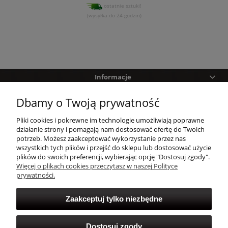
ostatnie sztuki!
(wysyłka do 24 godzin)
Informacje
Dbamy o Twoją prywatność
Pomoc
Pliki cookies i pokrewne im technologie umożliwiają poprawne
Zakupy
działanie strony i pomagają nam dostosować ofertę do Twoich
potrzeb. Możesz zaakceptować wykorzystanie przez nas
wszystkich tych plików i przejść do sklepu lub dostosować użycie
Twoje konto
plików do swoich preferencji, wybierając opcję "Dostosuj zgody".
Więcej o plikach cookies przeczytasz w naszej Polityce
prywatności.
Zaakceptuj tylko niezbędne
Dostosuj zgody