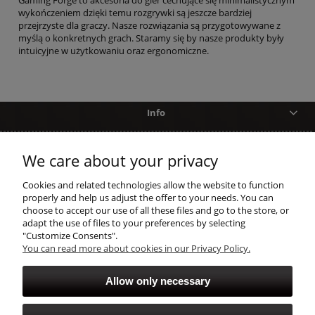
wykończeniem dzięki temu rozgrywki są jeszcze bardziej
przejrzyste dla graczy. Nasze rozwiązania są przygotowywane z
myślą o konkretnych grach. Staramy się by nasze produkty były
intuicyjne w użytkowaniu oraz ergonomiczne.
Info
Help
We care about your privacy
shopping
Cookies and related technologies allow the website to function
properly and help us adjust the offer to your needs. You can
choose to accept our use of all these files and go to the store, or
account
adapt the use of files to your preferences by selecting
"Customize Consents".
You can read more about cookies in our Privacy Policy.
Allow only necessary