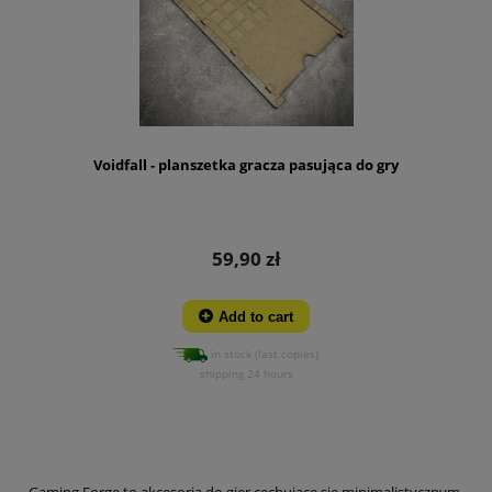
Voidfall - planszetka gracza pasująca do gry
59,90 zł
Add to cart
in stock (last copies)
shipping 24 hours
Gaming Forge to akcesoria do gier cechujące się minimalistycznym