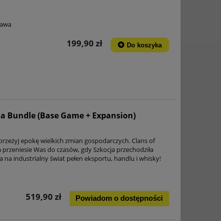
tawa
199,90 zł
Do koszyka
ria Bundle (Base Game + Expansion)
i przeżyj epokę wielkich zmian gospodarczych. Clans of
ra przeniesie Was do czasów, gdy Szkocja przechodziła
 na industrialny świat pełen eksportu, handlu i whisky!
519,90 zł
Powiadom o dostępności