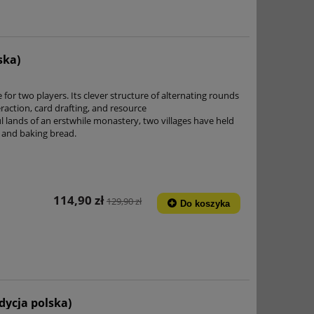
ska)
for two players. Its clever structure of alternating rounds
eraction, card drafting, and resource
lands of an erstwhile monastery, two villages have held
r and baking bread.
114,90 zł
129,90 zł
Do koszyka
dycja polska)