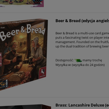
Beer & Bread (edycja angiel
Beer & Bread is a multi-use card game 
puts a fascinating twist on player int
management. Founded on the fruitful 
up the dual tradition of brewing bee
Dostępność:
mamy trochę
Wysyłka w:
(wysyłka do 24 godzin)
Brass: Lancashire Deluxe (e