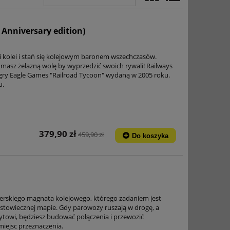
 Anniversary edition)
rii kolei i stań się kolejowym baronem wszechczasów.
masz żelazną wolę by wyprzedzić swoich rywali! Railways
ą gry Eagle Games "Railroad Tycoon" wydaną w 2005 roku.
u.
379,90 zł
459,90 zł
Do koszyka
nerskiego magnata kolejowego, którego zadaniem jest
stowiecznej mapie. Gdy parowozy ruszają w drogę, a
towi, będziesz budować połączenia i przewozić
iejsc przeznaczenia.