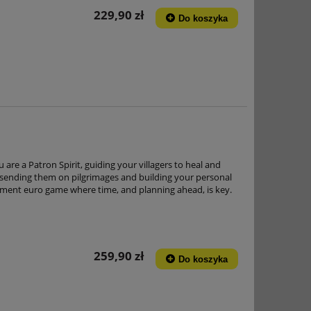
229,90 zł
Do koszyka
are a Patron Spirit, guiding your villagers to heal and
sending them on pilgrimages and building your personal
ement euro game where time, and planning ahead, is key.
259,90 zł
Do koszyka