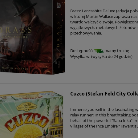
Brass: Lancashire Deluxe (edycja po
w której Martin Wallace zaprasza na
twardo walczyć o swoje. Powiększon
wyjątkowych, metalowych żetonów m
przechowywania.
Dostępność:
mamy trochę
Wysyłka w:
(wysyłka do 24 godzin)
Cuzco (Stefan Feld City Colle
Immerse yourself in the fascinating 
relay runner! In this breathtaking b
behalf of the powerful “Sapa Inka” f
villages of the Inca Empire “Tawantis