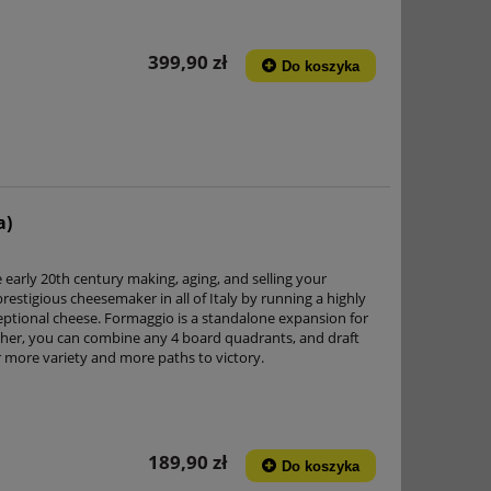
399,90 zł
Do koszyka
a)
 early 20th century making, aging, and selling your
estigious cheesemaker in all of Italy by running a highly
eptional cheese. Formaggio is a standalone expansion for
her, you can combine any 4 board quadrants, and draft
r more variety and more paths to victory.
189,90 zł
Do koszyka