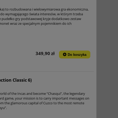
lska) to rozbudowana i wielowymiarowa gra ekonomiczna,
s do wymagającego świata interesów, w którym trzeba
e pudełko gry podstawowej kryje dodatkowo zestaw
onet wraz ze specjalnym pojemnikiem do ich
349,90 zł
Do koszyka
ction Classic 6)
world of the Incas and become “Chasqui”, the legendary
oard game, your mission is to carry important messages on
rom the glamorous capital of Cuzco to the most remote
uyu”.