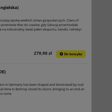
angielska)
i przeżyj epokę wielkich zmian gospodarczych. Clans of
ra przeniesie Was do czasów, gdy Szkocja przechodziła
 na industrialny świat pełen eksportu, handlu i whisky!
279,90 zł
Do koszyka
DE)
egion in Germany has been shaped and dominated by coal
oal mine in Bottrop closed its doors, bringing to an end an
 to none.