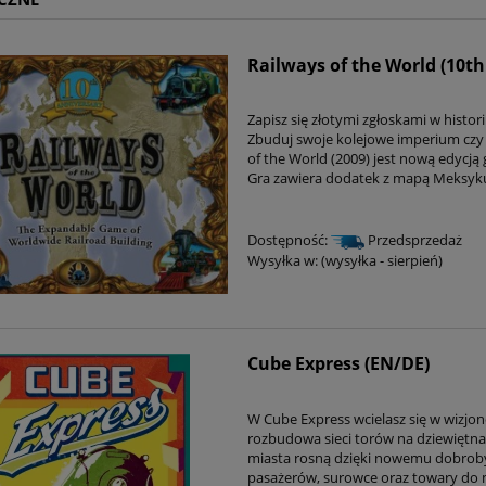
Railways of the World (10th
Zapisz się złotymi zgłoskami w histo
Zbuduj swoje kolejowe imperium czy 
of the World (2009) jest nową edycj
Gra zawiera dodatek z mapą Meksyk
Dostępność:
Przedsprzedaż
Wysyłka w:
(wysyłka - sierpień)
Cube Express (EN/DE)
W
Cube Express
wcielasz się w wizjo
rozbudowa sieci torów na dziewiętna
miasta rosną dzięki nowemu dobroby
pasażerów, surowce oraz towary do m