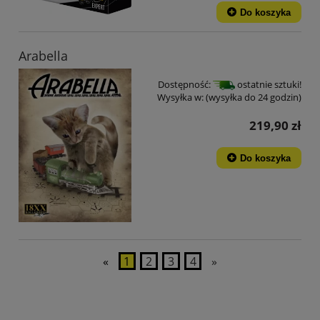
Do koszyka
Arabella
Dostępność:
ostatnie sztuki!
Wysyłka w:
(wysyłka do 24 godzin)
219,90 zł
Do koszyka
«
1
2
3
4
»