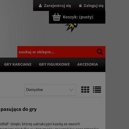
Zarejestruj się
Zaloguj się
Koszyk:
(pusty)
GRY KARCIANE
GRY FIGURKOWE
AKCESORIA
a pasująca do gry
fall" dzięki, której uatrakcyjni każdą ze swoich
i pomaga nie tylko w utrzymaniu znaczników oraz żetonów