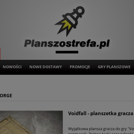
NOWOŚCI
NOWE DOSTAWY
PROMOCJE
GRY PLANSZOWE
FORGE
Voidfall - planszetka gracz
Wyjątkowa plansza gracza do gry "Void
rozgrywek. Zestaw tacki oraz osłonk