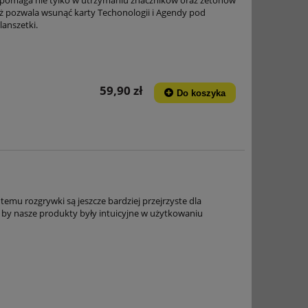
eż pozwala wsunąć karty Techonologii i Agendy pod
anszetki.
59,90 zł
Do koszyka
emu rozgrywki są jeszcze bardziej przejrzyste dla
 by nasze produkty były intuicyjne w użytkowaniu