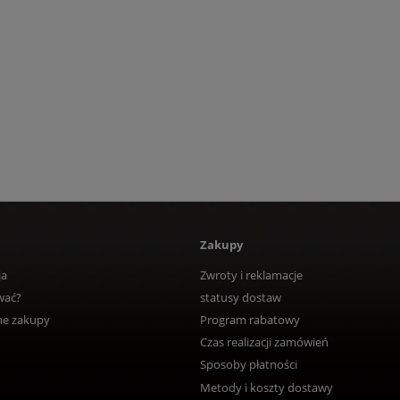
Zakupy
ja
Zwroty i reklamacje
wać?
statusy dostaw
ne zakupy
Program rabatowy
Czas realizacji zamówień
Sposoby płatności
Metody i koszty dostawy