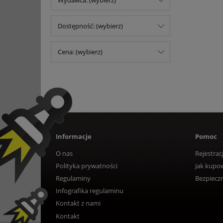
Wydawca: (wybierz)
Dostępność: (wybierz)
Cena: (wybierz)
Informacje
Pomoc
O nas
Rejestrac
Polityka prywatności
Jak kupo
Regulaminy
Bezpiecz
Infografika regulaminu
Kontakt z nami
Kontakt