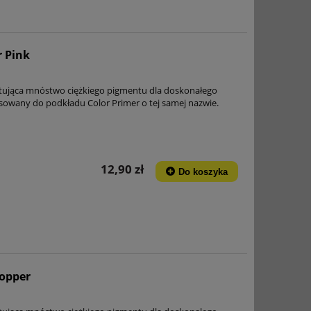
r Pink
tująca mnóstwo ciężkiego pigmentu dla doskonałego
asowany do podkładu Color Primer o tej samej nazwie.
12,90 zł
Do koszyka
Copper