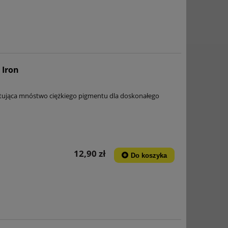
 Iron
tująca mnóstwo ciężkiego pigmentu dla doskonałego
12,90 zł
Do koszyka