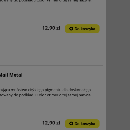
12,90 zł
Do koszyka
Mail Metal
tująca mnóstwo ciężkiego pigmentu dla doskonałego
asowany do podkładu Color Primer o tej samej nazwie.
12,90 zł
Do koszyka