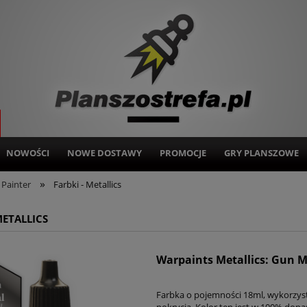
NOWOŚCI
NOWE DOSTAWY
PROMOCJE
GRY PLANSZOWE
»
Painter
Farbki - Metallics
METALLICS
Warpaints Metallics: Gun M
Farbka o pojemności 18ml, wykorzys
pokrycia. Kolor ten jest w 100% dop