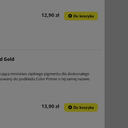
12,90 zł
Do koszyka
ed Gold
tująca mnóstwo ciężkiego pigmentu dla doskonałego
asowany do podkładu Color Primer o tej samej nazwie.
13,90 zł
Do koszyka