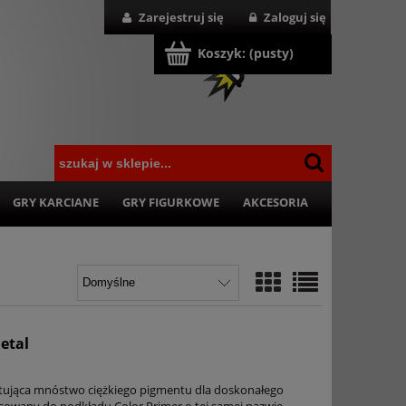
Zarejestruj się
Zaloguj się
Koszyk:
(pusty)
GRY KARCIANE
GRY FIGURKOWE
AKCESORIA
etal
tująca mnóstwo ciężkiego pigmentu dla doskonałego
asowany do podkładu Color Primer o tej samej nazwie.