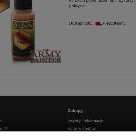
Farbka o pojemności 18ml, wykorzys
pokrycia.
Dostępność:
niedostępny
Zakupy
ja
Zwroty i reklamacje
wać?
statusy dostaw