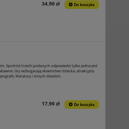
34,90 zł
Do koszyka
zin. Spośród trzech podanych odpowiedzi tylko jedna jest
abawne. Gry wzbogacają słownictwo dziecka, atrakcyjny
ografii, literatury i innych dziedzin.
17,90 zł
Do koszyka