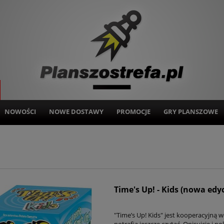
NOWOŚCI
NOWE DOSTAWY
PROMOCJE
GRY PLANSZOWE
Time's Up! - Kids (nowa edyc
"Time’s Up! Kids" jest kooperacyjną w
potrafią jeszcze czytać. Opisujcie i p