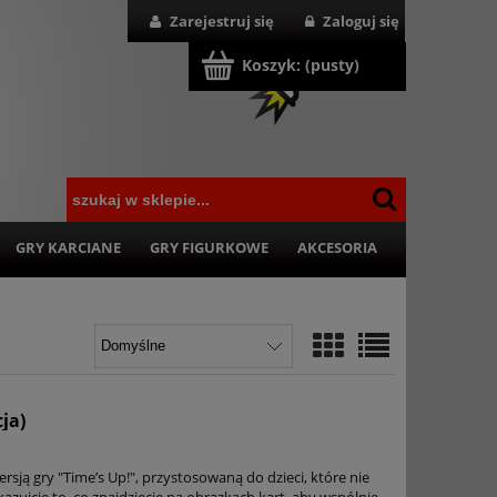
Zarejestruj się
Zaloguj się
Koszyk:
(pusty)
GRY KARCIANE
GRY FIGURKOWE
AKCESORIA
ja)
ersją gry "Time’s Up!", przystosowaną do dzieci, które nie
okazujcie to, co znajdziecie na obrazkach kart, aby wspólnie