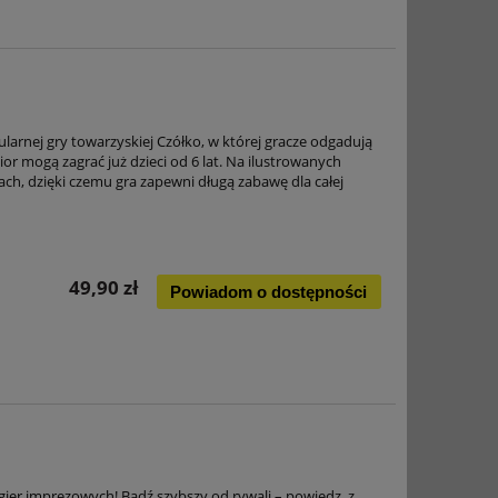
ularnej gry towarzyskiej Czółko, w której gracze odgadują
or mogą zagrać już dzieci od 6 lat. Na ilustrowanych
iach, dzięki czemu gra zapewni długą zabawę dla całej
49,90 zł
Powiadom o dostępności
 gier imprezowych! Bądź szybszy od rywali – powiedz, z