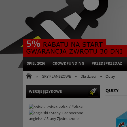
SPIEL 2026
CROWDFUNDING
PRZEDSPRZEDAŻ
»
»
»
GRY PLANSZOWE
Dla dzieci
Quizy
QUIZY
WERSJE JĘZYKOWE
polski / Polska
angielski / Stany Zjednoczone