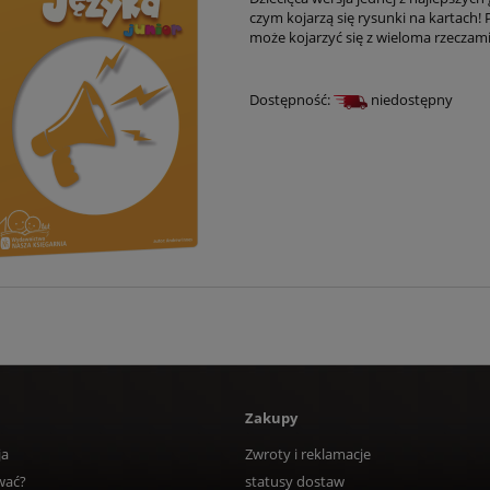
czym kojarzą się rysunki na kartach!
może kojarzyć się z wieloma rzeczami,
Dostępność:
niedostępny
Zakupy
ja
Zwroty i reklamacje
wać?
statusy dostaw